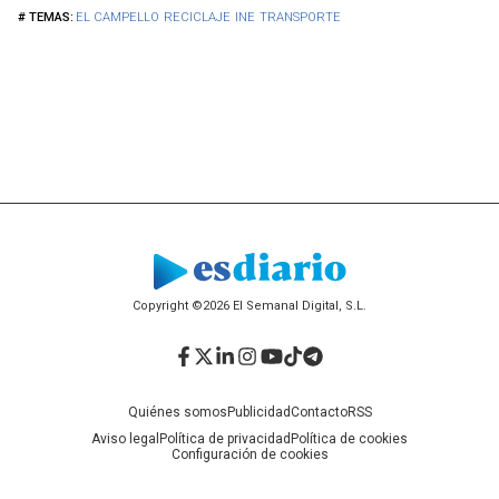
EL CAMPELLO
RECICLAJE
INE
TRANSPORTE
Copyright ©2026 El Semanal Digital, S.L.
Facebook
Twitter
LinkedIn
Instagram
YouTube
TikTok
Telegram
Quiénes somos
Publicidad
Contacto
RSS
Aviso legal
Política de privacidad
Política de cookies
Configuración de cookies