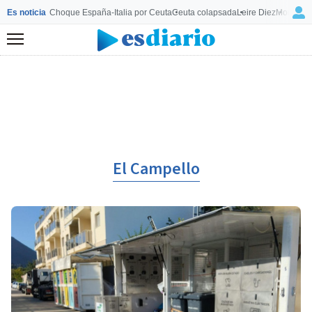
Es noticia
Choque España-Italia por Ceuta
Ceuta colapsada
Leire Diez
Mourinho
Menú
El Campello