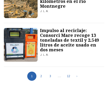
kilómetros en el río
Montnegre
J. L. A.
Impulso al reciclaje:
Consorci Mare recoge 13
toneladas de textil y 2.549
litros de aceite usado en
dos meses
J. L. A.
1
2
3
…
12
›