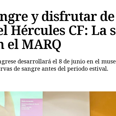
gre y disfrutar de 
el Hércules CF: La 
Copiar
en el MARQ
rese desarrollará el 8 de junio en el muse
ervas de sangre antes del periodo estival.