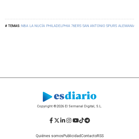
NBA
LA NUCÍA
PHILADELPHIA 76ERS
SAN ANTONIO SPURS
ALEMANIA
Copyright ©2026 El Semanal Digital, S.L.
Facebook
Twitter
LinkedIn
Instagram
YouTube
TikTok
Telegram
Quiénes somos
Publicidad
Contacto
RSS