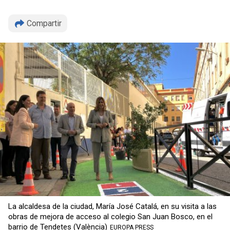
Compartir
La alcaldesa de la ciudad, María José Catalá, en su visita a las
obras de mejora de acceso al colegio San Juan Bosco, en el
Copiar
barrio de Tendetes (València)
EUROPA PRESS