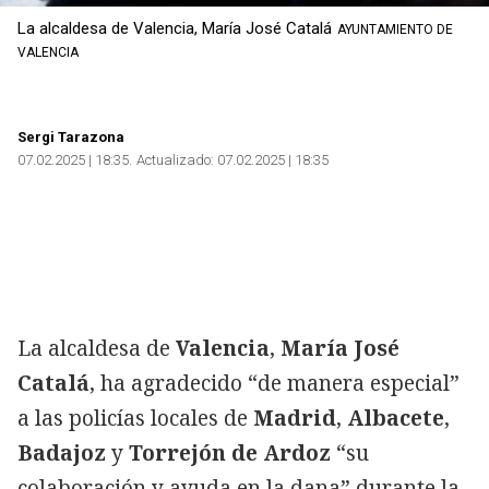
La alcaldesa de Valencia, María José Catalá
AYUNTAMIENTO DE
VALENCIA
Copiar
Sergi Tarazona
07.02.2025 | 18:35
Actualizado:
07.02.2025 | 18:35
La alcaldesa de
Valencia
,
María José
Catalá
, ha agradecido “de manera especial”
a las policías locales de
Madrid
,
Albacete
,
Badajoz
y
Torrejón de Ardoz
“su
colaboración y ayuda en la dana” durante la