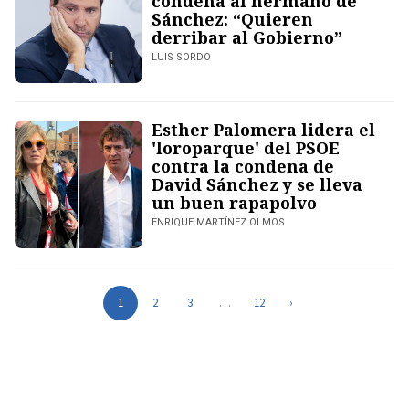
condena al hermano de
Sánchez: “Quieren
derribar al Gobierno”
LUIS SORDO
Esther Palomera lidera el
'loroparque' del PSOE
contra la condena de
David Sánchez y se lleva
un buen rapapolvo
ENRIQUE MARTÍNEZ OLMOS
1
2
3
…
12
›