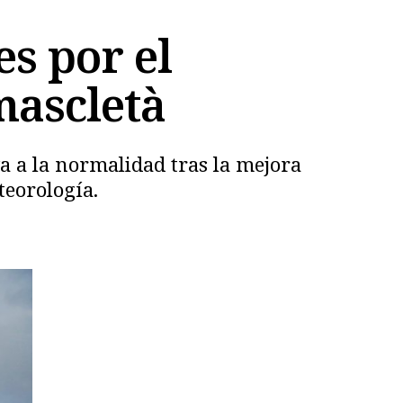
es por el
mascletà
va a la normalidad tras la mejora
eteorología.