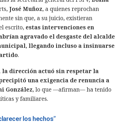
rts,
José Muñoz
, a quienes reprochan
nte sin que, a su juicio, existieran
l escrito,
estas intervenciones en
brían agravado el desgaste del alcalde
unicipal, llegando incluso a insinuarse
artido
.
,
la dirección actuó sin respetar la
precipitó una exigencia de renuncia a
ni González
, lo que —afirman— ha tenido
ticas y familiares.
clarecer los hechos”