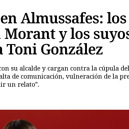
 en Almussafes: los
 Morant y los suyos
a Toni González
s con su alcalde y cargan contra la cúpula de
lta de comunicación, vulneración de la pr
Copiar
ir un relato”.