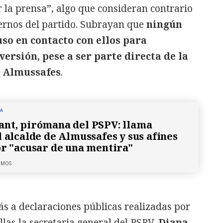
r la prensa”, algo que consideran contrario
ternos del partido. Subrayan que
ningún
so en contacto con ellos para
ersión, pese a ser parte directa de la
n Almussafes
.
NA
nt, pirómana del PSPV: llama
l alcalde de Almussafes y sus afines
or "acusar de una mentira"
LMOS
s a declaraciones públicas realizadas por
ellas la secretaria general del PSPV,
Diana