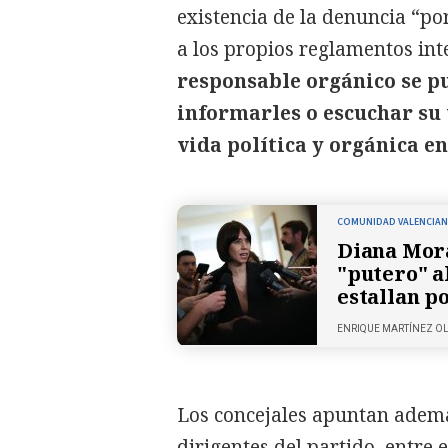
existencia de la denuncia “po
a los propios reglamentos in
responsable orgánico se pu
informarles o escuchar su v
vida política y orgánica e
COMUNIDAD VALENCIA
Diana Mora
"putero" a
estallan p
ENRIQUE MARTÍNEZ O
Los concejales apuntan ademá
dirigentes del partido, entre 