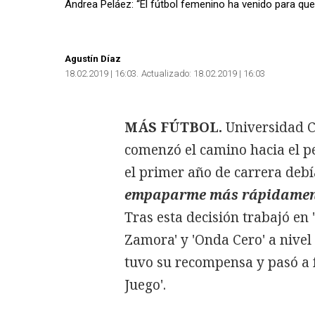
Andrea Peláez: “El fútbol femenino ha venido para q
Agustín Díaz
18.02.2019 | 16:03
Actualizado:
18.02.2019 | 16:03
MÁS FÚTBOL.
Universidad Ca
comenzó el camino hacia el p
el primer año de carrera deb
empaparme más rápidament
Tras esta decisión trabajó en
Zamora' y 'Onda Cero' a nivel
tuvo su recompensa y pasó a 
Juego'.