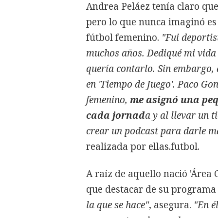
Andrea Peláez tenía claro que
pero lo que nunca imaginó es 
fútbol femenino.
"Fui deporti
muchos años. Dediqué mi vida a
quería contarlo. Sin embargo, 
en 'Tiempo de Juego'. Paco Gonz
femenino,
me asignó una peq
cada jornad
a y al llevar un 
crear un podcast para darle 
realizada por ellas.futbol.
A raíz de aquello nació 'Área 
que destacar de su programa
la que se hace"
, asegura.
"En é