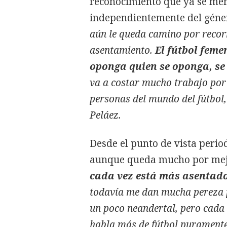
reconocimiento que ya se merec
independientemente del géne
aún le queda camino por recorr
asentamiento.
El fútbol feme
oponga quien se oponga, se
va a costar mucho trabajo por p
personas del mundo del fútbol,
Peláez.
Desde el punto de vista period
aunque queda mucho por mej
cada vez está más asentado
todavía me dan mucha pereza 
un poco neandertal, pero cada
habla más de fútbol puramente p