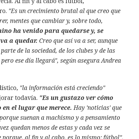
ía. Al fin y al cabo es fútbol,
ro.
"Es un crecimiento brutal al que creo que
er, mentes que cambiar y, sobre todo,
nino ha venido para quedarse y, se
 va a quedar.
Creo que así va a ser, aunque
arte de la sociedad, de los clubes y de las
 pero ese día llegará", según asegura Andrea
ístico,
"la información está creciendo"
orar todavía.
"Es un gustazo ver cómo
 en el lugar que merece.
Hay 'noticias' que
porque suenan a machismo y a pensamiento
 vez quedan menos de estas y cada vez se
orque, al fin y al cabo, es lo mismo: fútbol".