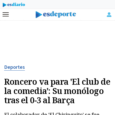
Menú
Deportes
Roncero va para 'El club de
la comedia': Su monólogo
tras el 0-3 al Barça
El colaborador de 'El Chiringuito' se fue