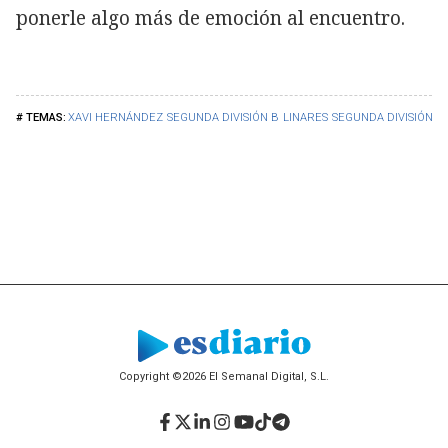
ponerle algo más de emoción al encuentro.
XAVI HERNÁNDEZ
SEGUNDA DIVISIÓN B
LINARES
SEGUNDA DIVISIÓN
C
Copyright ©2026 El Semanal Digital, S.L.
Facebook
Twitter
LinkedIn
Instagram
YouTube
TikTok
Telegram