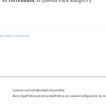
r el Tottenham,
el Queens Park Rangers y
NA
FÚTBOL
CHELSEA FC
Quiénes somos
Publicidad
Contacto
RSS
Aviso legal
Política de privacidad
Política de cookies
Configuración de c