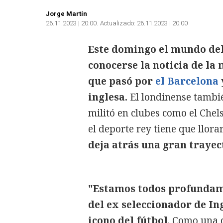
Jorge Martín
26.11.2023 | 20:00
Actualizado:
26.11.2023 | 20:00
Este domingo el mundo del 
conocerse la noticia de la
que pasó por
el Barcelona
inglesa.
El londinense tambié
militó en clubes como el Che
el deporte rey tiene que llora
deja atrás una gran trayec
"Estamos todos profundame
del ex seleccionador de In
icono del fútbol
. Como una d