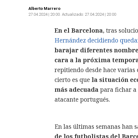
Alberto Marrero
27.04.2024 | 20:00
Actualizado:
27.04.2024 | 20:00
En el Barcelona
, tras soluc
Hernández decidiendo queda
barajar diferentes nombres
cara a la próxima tempor
repitiendo desde hace varias
cierto es que
la situación e
más adecuada
para fichar a
atacante portugués.
En las últimas semanas han s
de los futbolistas del Barc