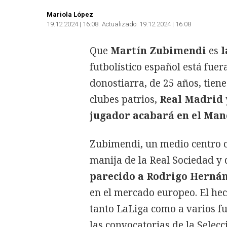
Mariola López
19.12.2024 | 16:08
Actualizado:
19.12.2024 | 16:08
Que
Martín Zubimendi
es
l
futbolístico español está fue
donostiarra, de 25 años, tien
clubes patrios,
Real Madrid 
jugador acabará en el Man
Zubimendi, un medio centro cl
manija de la Real Sociedad y 
parecido a Rodrigo Hernán
en el mercado europeo. El he
tanto LaLiga como a varios f
las convocatorias de la Sele