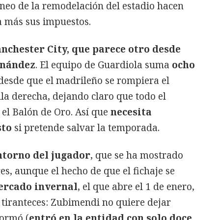
neo de la remodelación del estadio hacen
la más sus impuestos.
nchester City, que parece otro desde
rnández
. El equipo de Guardiola suma
ocho
desde que el madrileño se rompiera el
la derecha, dejando claro que todo el
 el Balón de Oro. Así que
necesita
sto
si pretende salvar la temporada.
ntorno del jugador
, que se ha mostrado
s, aunque el hecho de que el fichaje se
ercado invernal
, el que abre el 1 de enero,
 tiranteces: Zubimendi no quiere dejar
formó (
entró en la entidad con solo doce