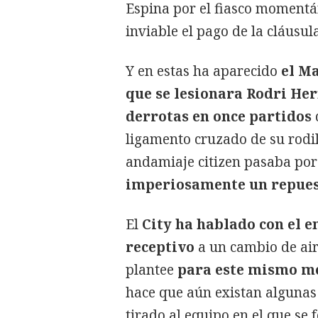
Espina por el fiasco momentá
inviable el pago de la cláusu
Y en estas ha aparecido
el Ma
que se lesionara Rodri He
derrotas en once partidos
ligamento cruzado de su rodil
andamiaje citizen pasaba por
imperiosamente un repue
El
City ha hablado con el e
receptivo
a un cambio de aire
plantee
para este mismo m
hace que aún existan algunas
tirado al equipo en el que se 