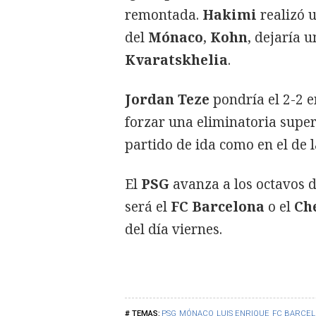
remontada.
Hakimi
realizó 
del
Mónaco
,
Kohn
, dejaría 
Kvaratskhelia
.
Jordan Teze
pondría el 2-2 e
forzar una eliminatoria super
partido de ida como en el de l
El
PSG
avanza a los octavos d
será el
FC Barcelona
o el
Ch
del día viernes.
PSG
MÓNACO
LUIS ENRIQUE
FC BARCE