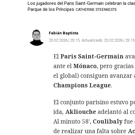
Los jugadores del Paris Saint-Germain celebran la clas
Parque de los Príncipes
CATHERINE STEENKESTE
Fabián Baptista
25.02.2026 | 23:15
Actualizado:
25.02.2026 | 23:15
El
Paris Saint-Germain
ava
ante el
Mónaco
, pero gracias
el global) consiguen avanzar a
Champions League
.
El conjunto parisino estuvo p
ida,
Akliouche
adelantó al c
Al minuto 58',
Coulibaly
fue
de realizar una falta sobre
Ac