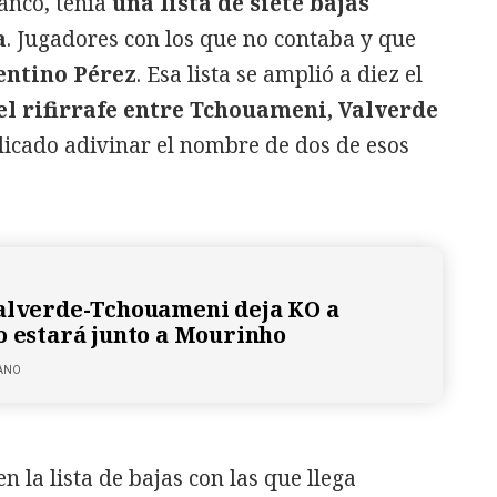
anco, tenía
una lista de siete bajas
a
. Jugadores con los que no contaba y que
entino Pérez
. Esa lista se amplió a diez el
el rifirrafe entre Tchouameni, Valverde
icado adivinar el nombre de dos de esos
alverde-Tchouameni deja KO a
o estará junto a Mourinho
ANO
n la lista de bajas con las que llega