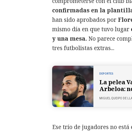
comprometerse con el club bl
confirmadas en la plantill
han sido aprobados por
Flor
mismo día en que tuvo lugar
y una mesa.
No parece compl
tres futbolistas extras...
DEPORTES
La pelea V
Arbeloa: n
MIGUEL QUEIPO
DE LL
Ese trío de jugadores no está e