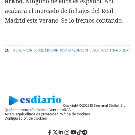
acabó.
Ninguno de ellos es español. Ahí
acabará el mercado de fichajes del Real
Madrid este verano. Se lo iremos contando.
EN:
REAL MADRID
JOSÉ MOURINHO
XABI ALONSO
CHELSEA FC
SANTIAGO BERNA
Copyright ©2026 El Semanal Digital, S.L.
Quiénes somos
Publicidad
Contacto
RSS
Aviso legal
Política de privacidad
Política de cookies
Configuración de cookies
Facebook
Twitter
LinkedIn
Instagram
YouTube
TikTok
Telegram