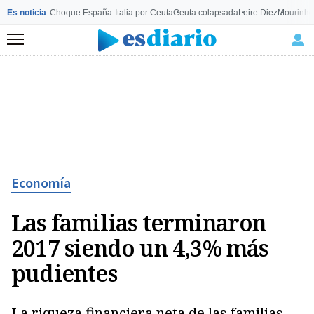
Es noticia
Choque España-Italia por Ceuta
Ceuta colapsada
Leire Diez
Mourinho
Menú
Economía
Las familias terminaron
2017 siendo un 4,3% más
pudientes
La riqueza financiera neta de las familias