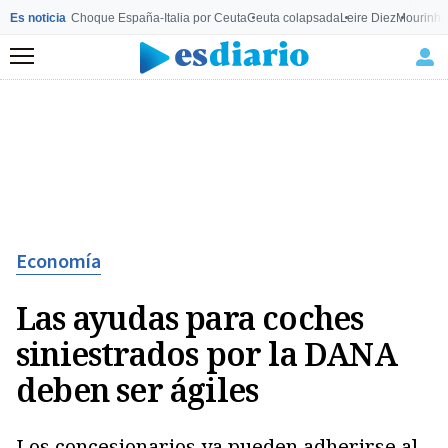
Es noticia
Choque España-Italia por Ceuta
Ceuta colapsada
Leire Diez
Mourinho
Menú
Economía
Las ayudas para coches
siniestrados por la DANA
deben ser ágiles
Los concesionarios ya pueden adherirse al