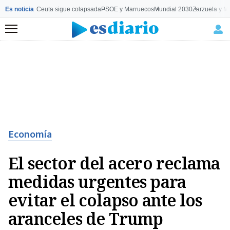
Es noticia
Ceuta sigue colapsada
PSOE y Marruecos
Mundial 2030
Zarzuela y M
Menú
Economía
El sector del acero reclama
medidas urgentes para
evitar el colapso ante los
aranceles de Trump