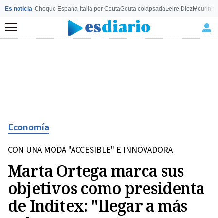
Es noticia
Choque España-Italia por Ceuta
Ceuta colapsada
Leire Diez
Mourinho
Menú
Economía
CON UNA MODA "ACCESIBLE" E INNOVADORA
Marta Ortega marca sus
objetivos como presidenta
de Inditex: "llegar a más