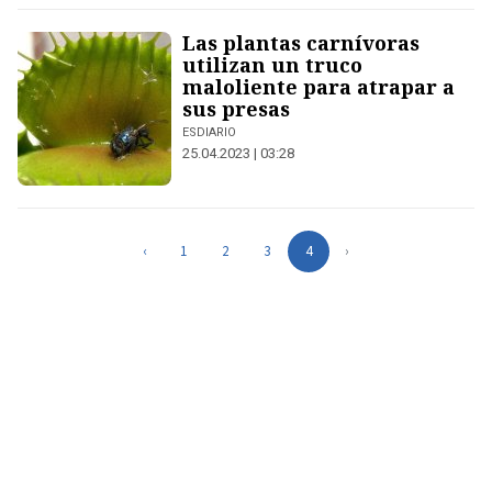
Las plantas carnívoras
utilizan un truco
maloliente para atrapar a
sus presas
ESDIARIO
25.04.2023 | 03:28
‹
1
2
3
4
›