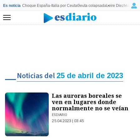
Es noticia
Choque España-Italia por Ceuta
Ceuta colapsada
Leire Diez
Mourinho
Menú
Noticias del
25 de abril de 2023
Las auroras boreales se
ven en lugares donde
normalmente no se veían
ESDIARIO
25.04.2023 | 03:45