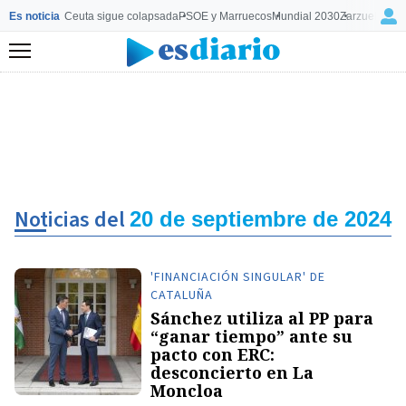
Es noticia
Ceuta sigue colapsada
PSOE y Marruecos
Mundial 2030
Zarzuela y M
Menú
Noticias del
20 de septiembre de 2024
'FINANCIACIÓN SINGULAR' DE
CATALUÑA
Sánchez utiliza al PP para
“ganar tiempo” ante su
pacto con ERC:
desconcierto en La
Moncloa