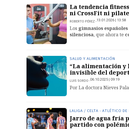
La tendencia fitnes
ni CrossFit ni pilate
13.01.2026 | 13:58
ROBERTO PÉREZ
Los
gimnasios españoles
silenciosa
, que ahora te
c
SALUD Y ALIMENTACIÓN
“La alimentación y 
invisible del deport
06.10.2025 | 09:19
LUIS SORDO
Por La doctora Nieves Pala
LALIGA / CELTA - ATLÉTICO DE
Jarro de agua fría 
partido con polémi