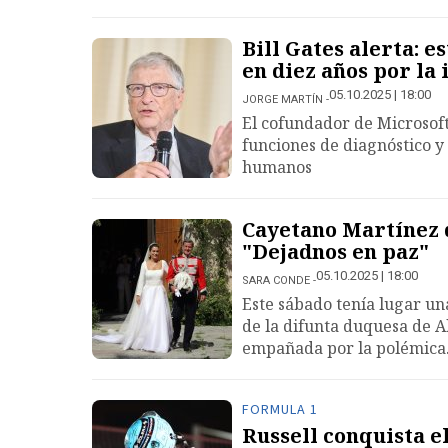
Bill Gates alerta: 
en diez años por la 
05.10.2025 | 18:00
JORGE MARTÍN
El cofundador de Microsoft 
funciones de diagnóstico 
humanos
Cayetano Martínez d
"Dejadnos en paz"
05.10.2025 | 18:00
SARA CONDE
Este sábado tenía lugar una
de la difunta duquesa de Al
empañada por la polémica
FORMULA 1
Russell conquista 