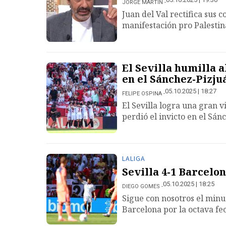
JORGE MARTÍN
Juan del Val rectifica sus 
manifestación pro Palesti
El Sevilla humilla 
en el Sánchez-Pizju
05.10.2025 | 18:27
FELIPE OSPINA
El Sevilla logra una gran v
perdió el invicto en el Sán
LALIGA
Sevilla 4-1 Barcelo
05.10.2025 | 18:25
DIEGO GOMES
Sigue con nosotros el minut
Barcelona por la octava fe