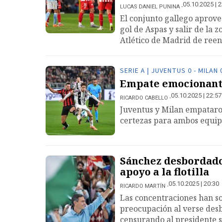
05.10.2025 | 
LUCAS DANIEL PUNINA
El conjunto gallego aprov
gol de Aspas y salir de la 
Atlético de Madrid de reen
SERIE A | JUVENTUS 0 - MILAN 
Empate emocionante
05.10.2025 | 22:57
RICARDO CABELLO
Juventus y Milan empataro
certezas para ambos equip
Sánchez desbordado
apoyo a la flotilla
05.10.2025 | 20:30
RICARDO MARTÍN
Las concentraciones han s
preocupación al verse desb
censurando al presidente 