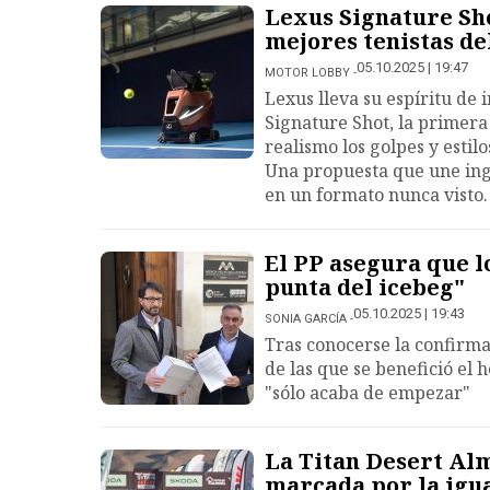
Lexus Signature Sho
mejores tenistas d
05.10.2025 | 19:47
MOTOR LOBBY
Lexus lleva su espíritu de i
Signature Shot, la primer
realismo los golpes y estilo
Una propuesta que une inge
en un formato nunca visto.
El PP asegura que lo
punta del icebeg"
05.10.2025 | 19:43
SONIA GARCÍA
Tras conocerse la confirmac
de las que se benefició el
"sólo acaba de empezar"
La Titan Desert Alm
marcada por la igu