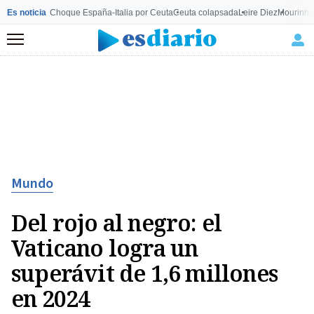
Es noticia
Choque España-Italia por Ceuta
Ceuta colapsada
Leire Diez
Mourinho
Menú
Mundo
Del rojo al negro: el
Vaticano logra un
superávit de 1,6 millones
en 2024