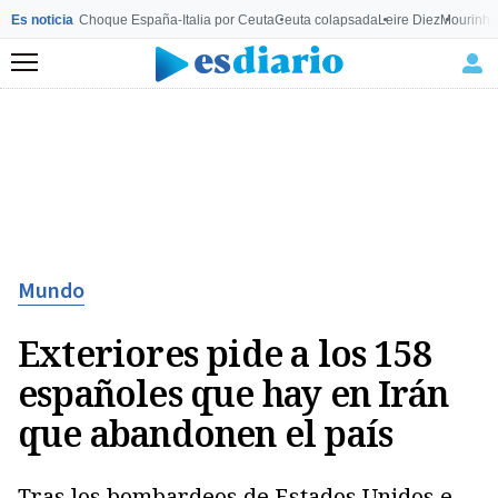
Es noticia
Choque España-Italia por Ceuta
Ceuta colapsada
Leire Diez
Mourinho
Menú
Mundo
Exteriores pide a los 158
españoles que hay en Irán
que abandonen el país
Tras los bombardeos de Estados Unidos e