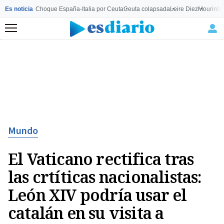
Es noticia
Choque España-Italia por Ceuta
Ceuta colapsada
Leire Diez
Mourinho
Menú
Mundo
El Vaticano rectifica tras
las crtíticas nacionalistas:
León XIV podría usar el
catalán en su visita a