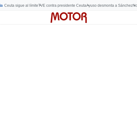
ia
Ceuta sigue al límite
TVE contra presidente Ceuta
Ayuso desmonta a Sánchez
No