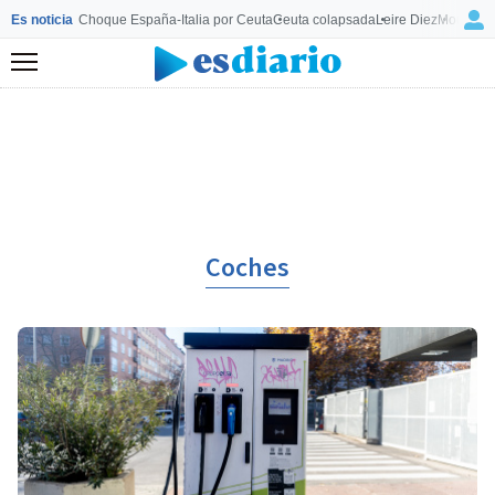
Es noticia
Choque España-Italia por Ceuta
Ceuta colapsada
Leire Diez
Mourinho
Menú
Coches