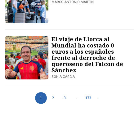
MARCO ANTONIO MARTÍN
El viaje de Llorca al
Mundial ha costado 0
euros a los españoles
frente al derroche de
queroseno del Falcon de
Sánchez
SONIA GARCÍA
1
2
3
…
173
›