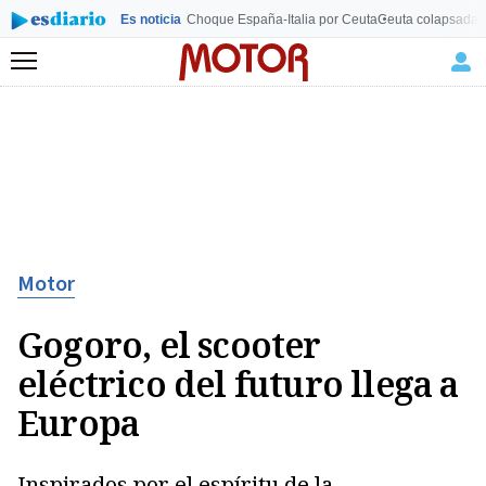
Es noticia
Choque España-Italia por Ceuta
Ceuta colapsada
L
Menú
Motor
Gogoro, el scooter
eléctrico del futuro llega a
Europa
Inspirados por el espíritu de la