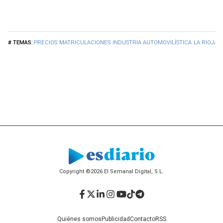
PRECIOS
MATRICULACIONES
INDUSTRIA AUTOMOVILÍSTICA
LA RIOJA
Copyright ©2026 El Semanal Digital, S.L.
Facebook
Twitter
LinkedIn
Instagram
YouTube
TikTok
Telegram
Quiénes somos
Publicidad
Contacto
RSS