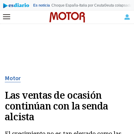
Es noticia
Choque España-Italia por Ceuta
Ceuta colapsada
L
Menú
Motor
Las ventas de ocasión
continúan con la senda
alcista
El crecimiento no es tan elevado como las