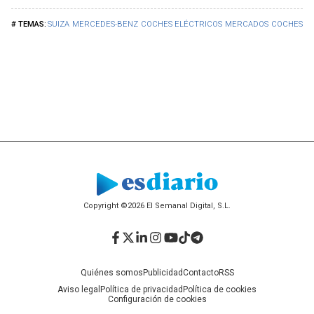
SUIZA
MERCEDES-BENZ
COCHES ELÉCTRICOS
MERCADOS
COCHES
Copyright ©2026 El Semanal Digital, S.L.
Facebook
Twitter
LinkedIn
Instagram
YouTube
TikTok
Telegram
Quiénes somos
Publicidad
Contacto
RSS
Aviso legal
Política de privacidad
Política de cookies
Configuración de cookies