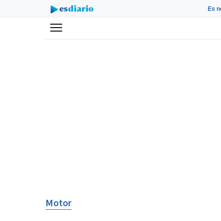
Es n
Menú
Motor