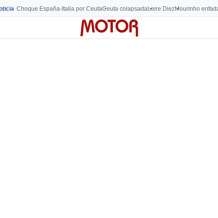
oticia
Choque España-Italia por Ceuta
Ceuta colapsada
Leire Diez
Mourinho enfad