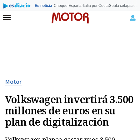
Es noticia
Choque España-Italia por Ceuta
Ceuta colapsada
L
Menú
Motor
Volkswagen invertirá 3.500
millones de euros en su
plan de digitalización
Volkswagen planea gastar unos 3.500