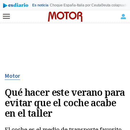
Es noticia
Choque España-Italia por Ceuta
Ceuta colapsada
L
Menú
Motor
Qué hacer este verano para
evitar que el coche acabe
en el taller
El coche es el medio de transporte favorito