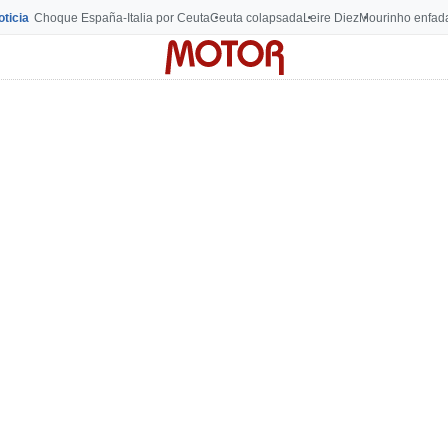
oticia
Choque España-Italia por Ceuta
Ceuta colapsada
Leire Diez
Mourinho enfad