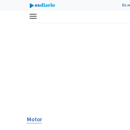
Es n
Menú
Motor