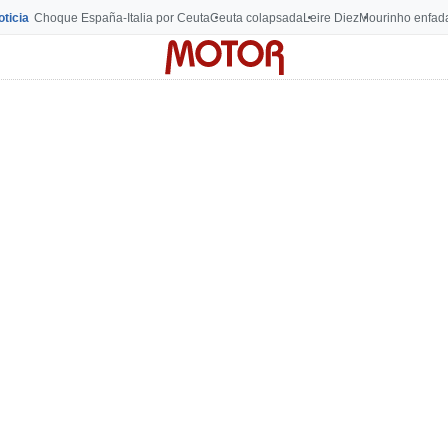
oticia
Choque España-Italia por Ceuta
Ceuta colapsada
Leire Diez
Mourinho enfad