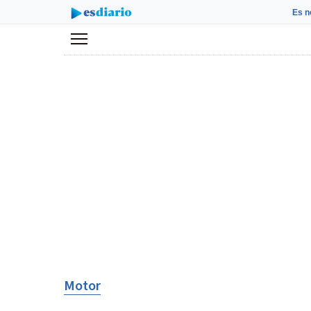
Es n
Menú
Motor