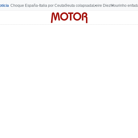
oticia
Choque España-Italia por Ceuta
Ceuta colapsada
Leire Diez
Mourinho enfad