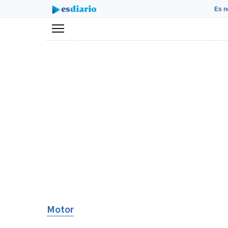
Es n
Menú
Motor