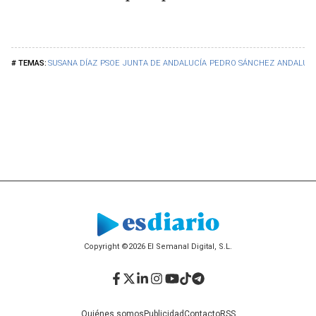
SUSANA DÍAZ
PSOE
JUNTA DE ANDALUCÍA
PEDRO SÁNCHEZ
ANDALUC
Copyright ©2026 El Semanal Digital, S.L.
Facebook
Twitter
LinkedIn
Instagram
YouTube
TikTok
Telegram
Quiénes somos
Publicidad
Contacto
RSS