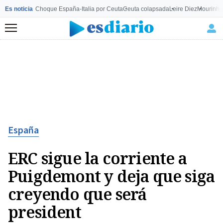
Es noticia
Choque España-Italia por Ceuta
Ceuta colapsada
Leire Diez
Mourinho
Menú
España
ERC sigue la corriente a
Puigdemont y deja que siga
creyendo que será
president