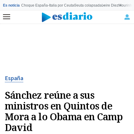
Es noticia
Choque España-Italia por Ceuta
Ceuta colapsada
Leire Diez
Mourinho
Menú
España
Sánchez reúne a sus
ministros en Quintos de
Mora a lo Obama en Camp
David