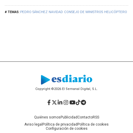
PEDRO SÁNCHEZ
NAVIDAD
CONSEJO DE MINISTROS
HELICÓPTERO
CO
Copyright ©2026 El Semanal Digital, S.L.
Facebook
Twitter
LinkedIn
Instagram
YouTube
TikTok
Telegram
Quiénes somos
Publicidad
Contacto
RSS
Aviso legal
Política de privacidad
Política de cookies
Configuración de cookies