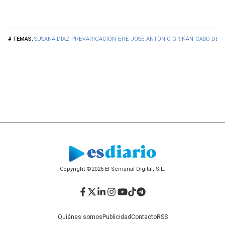
SUSANA DÍAZ
PREVARICACIÓN
ERE
JOSÉ ANTONIO GRIÑÁN
CASO DE L
Copyright ©2026 El Semanal Digital, S.L.
Facebook
Twitter
LinkedIn
Instagram
YouTube
TikTok
Telegram
Quiénes somos
Publicidad
Contacto
RSS