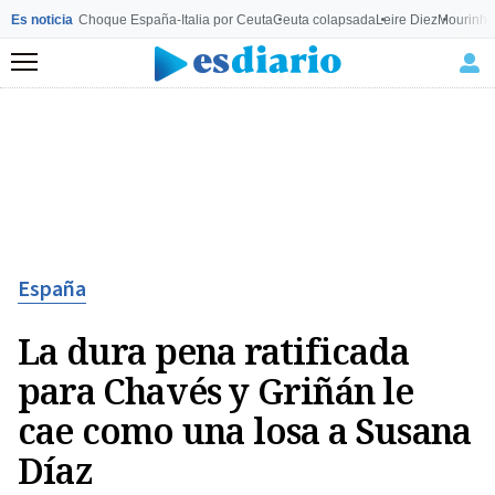
Es noticia
Choque España-Italia por Ceuta
Ceuta colapsada
Leire Diez
Mourinho
Menú
España
La dura pena ratificada
para Chavés y Griñán le
cae como una losa a Susana
Díaz