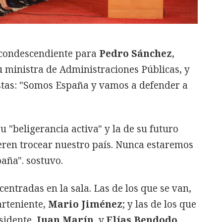
condescendiente para
Pedro Sánchez
,
u ministra de Administraciones Públicas, y
tas:
"Somos España y vamos a defender a
 "beligerancia activa" y la de su futuro
eren trocear nuestro país. Nunca estaremos
aña". sostuvo.
ntradas en la sala. Las de los que se van,
arteniente,
Mario Jiménez
; y las de los que
sidente,
Juan Marín
, y
Elías Bendodo
,