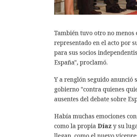
También tuvo otro no menos 
representado en el acto por s
para sus socios independentis
España", proclamó.
Y a renglón seguido anunció su
gobierno "contra quienes qui
ausentes del debate sobre Esp
Había muchas emociones conce
como la propia
Díaz
y su lug
llegan, como el nuevo vicepre