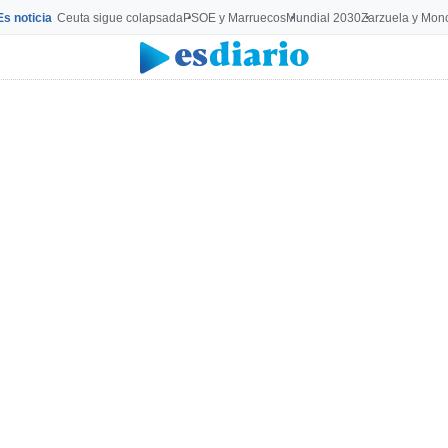
Es noticia
Ceuta sigue colapsada
PSOE y Marruecos
Mundial 2030
Zarzuela y Mon