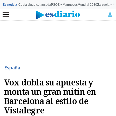
Es noticia
Ceuta sigue colapsada
PSOE y Marruecos
Mundial 2030
Zarzuela y M
Menú
España
Vox dobla su apuesta y
monta un gran mitin en
Barcelona al estilo de
Vistalegre