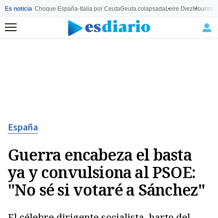
Es noticia
Choque España-Italia por Ceuta
Ceuta colapsada
Leire Diez
Mourinho
Menú
España
Guerra encabeza el basta
ya y convulsiona al PSOE:
"No sé si votaré a Sánchez"
El célebre dirigente socialista, harto del