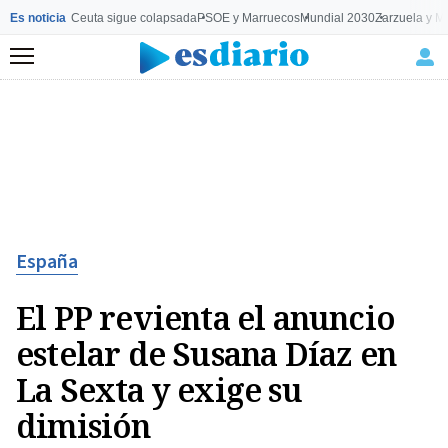
Es noticia
Ceuta sigue colapsada
PSOE y Marruecos
Mundial 2030
Zarzuela y M
Menú
España
El PP revienta el anuncio
estelar de Susana Díaz en
La Sexta y exige su
dimisión