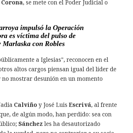
a
Corona
, se mete con el Poder Judicial o
larroya impulsó la Operación
ra es víctima del pulso de
 y Marlaska con Robles
úblicamente a Iglesias", reconocen en el
tros altos cargos piensan igual del líder de
or no mostrar desunión en un momento
 Nadia
Calviño
y José Luis
Escrivá
, al frente
 que, de algún modo, han perdido: sea con
úblico;
Sánchez
les ha desautorizado