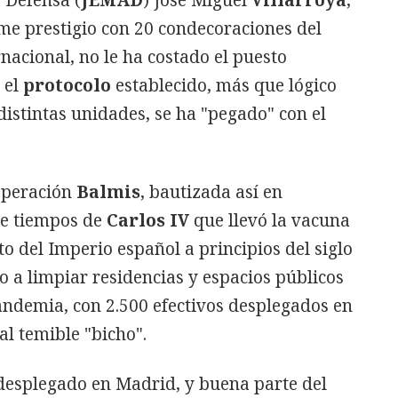
a Defensa (
JEMAD
) José Miguel
Villarroya
,
me prestigio con 20 condecoraciones del
nacional, no le ha costado el puesto
 el
protocolo
establecido, más que lógico
distintas unidades, se ha "pegado" con el
 Operación
Balmis
, bautizada así en
de tiempos de
Carlos IV
que llevó la vacuna
to del Imperio español a principios del siglo
 a limpiar residencias y espacios públicos
andemia, con 2.500 efectivos desplegados en
l temible "bicho".
desplegado en Madrid, y buena parte del