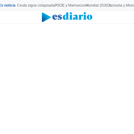
Es noticia
Ceuta sigue colapsada
PSOE y Marruecos
Mundial 2030
Zarzuela y Mon