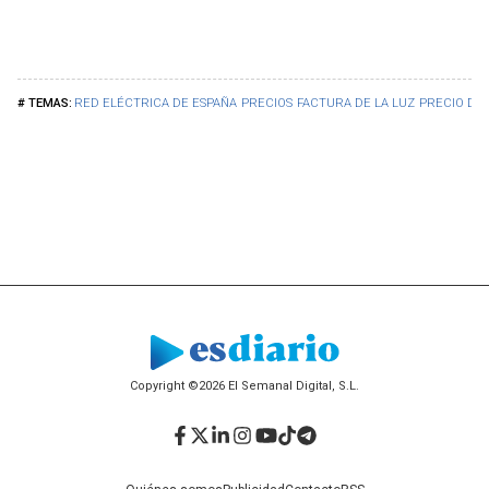
RED ELÉCTRICA DE ESPAÑA
PRECIOS
FACTURA DE LA LUZ
PRECIO DE 
Copyright ©2026 El Semanal Digital, S.L.
Facebook
Twitter
LinkedIn
Instagram
YouTube
TikTok
Telegram