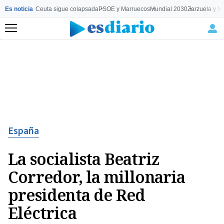
Es noticia
Ceuta sigue colapsada
PSOE y Marruecos
Mundial 2030
Zarzuela y M
Menú
España
La socialista Beatriz
Corredor, la millonaria
presidenta de Red
Eléctrica