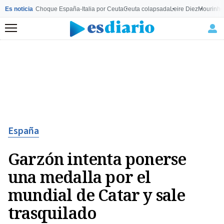
Es noticia
Choque España-Italia por Ceuta
Ceuta colapsada
Leire Diez
Mourinho
Menú
España
Garzón intenta ponerse
una medalla por el
mundial de Catar y sale
trasquilado